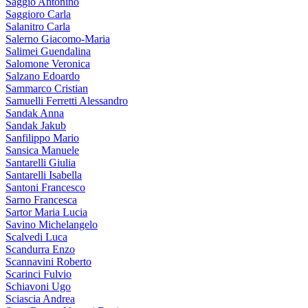
Saggio Antonino
Saggioro Carla
Salanitro Carla
Salerno Giacomo-Maria
Salimei Guendalina
Salomone Veronica
Salzano Edoardo
Sammarco Cristian
Samuelli Ferretti Alessandro
Sandak Anna
Sandak Jakub
Sanfilippo Mario
Sansica Manuele
Santarelli Giulia
Santarelli Isabella
Santoni Francesco
Sarno Francesca
Sartor Maria Lucia
Savino Michelangelo
Scalvedi Luca
Scandurra Enzo
Scannavini Roberto
Scarinci Fulvio
Schiavoni Ugo
Sciascia Andrea