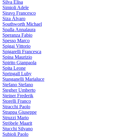
Silva Elisa
Simioli Adele
Siravo Francesco
Siza Álvaro
Southworth Michael
Spalla Annalaura
Speranza Fabio
Spesso Marco
Spigai Vittorio
Spigarelli Francesca
Spina Maurizio
Spirito Gianpaola
Spita Leone
Springall Luby
Stanganelli Marialuce
Stefano Stefano
Stegher Umberto
Steiner Frederik
Storelli Franco
Stracchi Paolo
Strappa Giuseppe
Struzzi Mario
Ströbele Maarit
Stucchi Silvano
Subioli Paolo