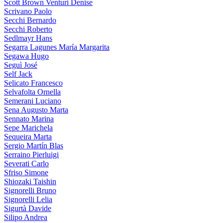
Scott Brown Venturi Denise
Scrivano Paolo
Secchi Bernardo
Secchi Roberto
Sedlmayr Hans
Segarra Lagunes María Margarita
Segawa Hugo
Seguì José
Self Jack
Selicato Francesco
Selvafolta Ornella
Semerani Luciano
Sena Augusto Marta
Sennato Marina
Sepe Marichela
Sequeira Marta
Sergio Martín Blas
Serraino Pierluigi
Severati Carlo
Sfriso Simone
Shiozaki Taishin
Signorelli Bruno
Signorelli Lelia
Sigurtà Davide
Silipo Andrea