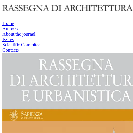
Home
Authors
About the journal
Issues
Scientific Commitee
Contacts