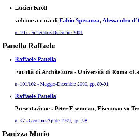
Lucien Kroll
volume a cura di
Fabio Speranza
,
Alessandro d’
n.
105
-
Settembre
-
Dicembre
2001
Panella Raffaele
Raffaele Panella
Facoltà di Architettura - Università di Roma «L
n.
101/102
-
Maggio
-
Dicembre
2000
,
pp.
89-91
Raffaele Panella
Presentazione - Peter Eisenman, Eisenman su Te
n.
97
-
Gennaio
-
Aprile
1999
,
pp.
7-8
Panizza Mario