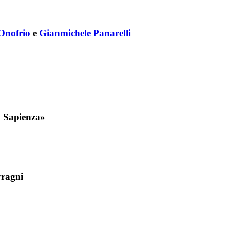
Onofrio
e
Gianmichele Panarelli
a Sapienza»
rragni