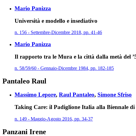
Mario Panizza
Università e modello e insediativo
n.
156
-
Settembre
-
Dicembre
2018
,
pp.
41-46
Mario Panizza
Il rapporto tra le Mura e la città dalla metà del 
n.
58/59/60
-
Gennaio
-
Dicembre
1984
,
pp.
182-185
Pantaleo Raul
Massimo Lepore
,
Raul Pantaleo
,
Simone Sfriso
Taking Care: il Padiglione Italia alla Biennale d
n.
149
-
Maggio
-
Agosto
2016
,
pp.
34-37
Panzani Irene