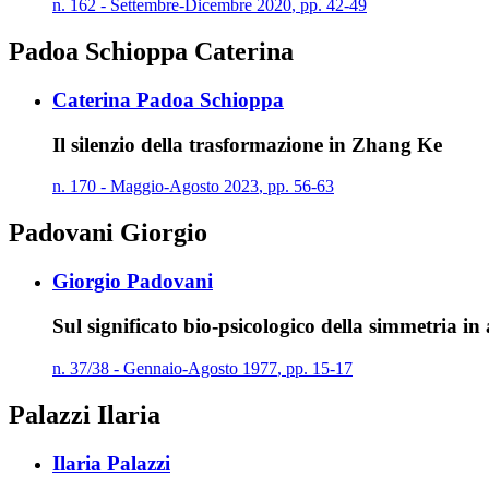
n.
162
-
Settembre
-
Dicembre
2020
,
pp.
42-49
Padoa Schioppa Caterina
Caterina Padoa Schioppa
Il silenzio della trasformazione in Zhang Ke
n.
170
-
Maggio
-
Agosto
2023
,
pp.
56-63
Padovani Giorgio
Giorgio Padovani
Sul significato bio-psicologico della simmetria in 
n.
37/38
-
Gennaio
-
Agosto
1977
,
pp.
15-17
Palazzi Ilaria
Ilaria Palazzi